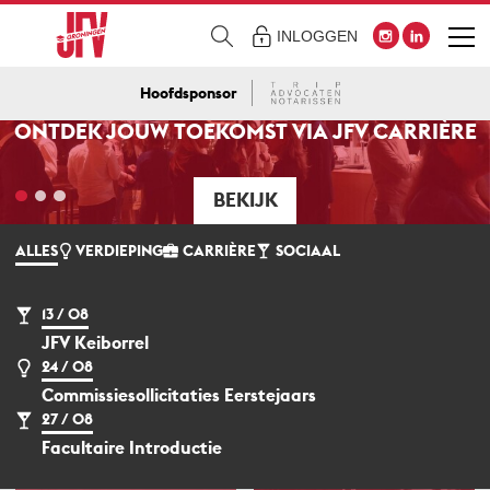
INLOGGEN
Hoofdsponsor
ONTDEK JOUW TOEKOMST VIA JFV CARRIÈRE
BOEKEN BESTELLEN
WORD LID!
BEKIJK
BEKIJK
BEKIJK
ALLES
VERDIEPING
CARRIÈRE
SOCIAAL
13 / 08
JFV Keiborrel
24 / 08
Commissiesollicitaties Eerstejaars
27 / 08
Facultaire Introductie