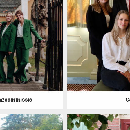
dagcommissie
C