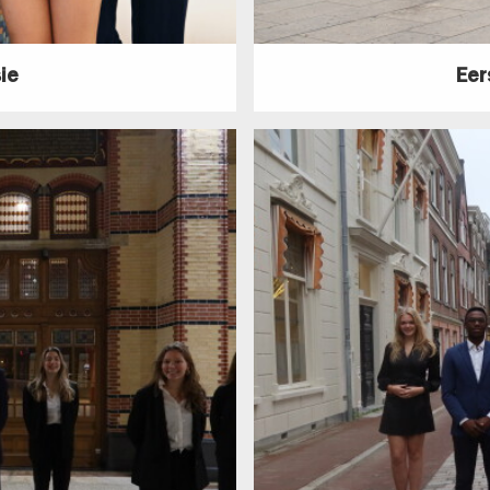
ie
Eer