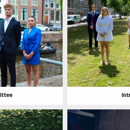
ittee
In