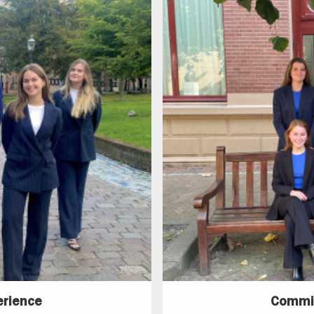
erience
Commis