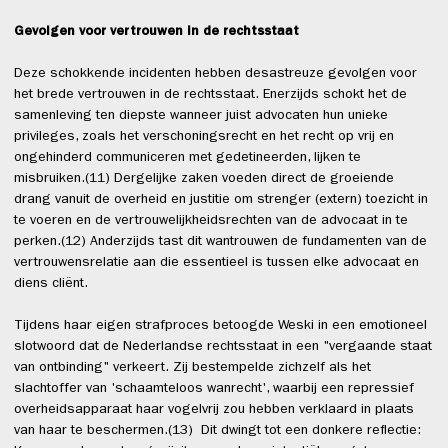
Gevolgen voor vertrouwen in de rechtsstaat
Deze schokkende incidenten hebben desastreuze gevolgen voor
het brede vertrouwen in de rechtsstaat. Enerzijds schokt het de
samenleving ten diepste wanneer juist advocaten hun unieke
privileges, zoals het verschoningsrecht en het recht op vrij en
ongehinderd communiceren met gedetineerden, lijken te
misbruiken.(11) Dergelijke zaken voeden direct de groeiende
drang vanuit de overheid en justitie om strenger (extern) toezicht in
te voeren en de vertrouwelijkheidsrechten van de advocaat in te
perken.(12) Anderzijds tast dit wantrouwen de fundamenten van de
vertrouwensrelatie aan die essentieel is tussen elke advocaat en
diens cliënt.
Tijdens haar eigen strafproces betoogde Weski in een emotioneel
slotwoord dat de Nederlandse rechtsstaat in een "vergaande staat
van ontbinding" verkeert. Zij bestempelde zichzelf als het
slachtoffer van 'schaamteloos wanrecht', waarbij een repressief
overheidsapparaat haar vogelvrij zou hebben verklaard in plaats
van haar te beschermen.(13) Dit dwingt tot een donkere reflectie: