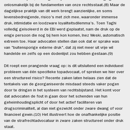
onlosmakelijk bij de fundamenten van onze rechtsstaat.(8) Maar de
dagelijkse praktijk van dit werk brengt aanzienlijke, en soms
levensbedreigende, risico's met zich mee, waaronder immense
druk, intimidatie en loodzware loyaliteitsdilemma's. Toen Taghi
volledig geïsoleerd in de EBI werd geplaatst, nam de druk op de
enige persoon die nog bij hem kon komen, Inez Weski, automatisch
extreem toe. Haar advocaten stellen dan ook dat er sprake was
van "buitensporige externe druk", dat zij niet meer uit vrije wil
handelde en zelfs op een dodenlijst zou hebben gestaan.(9)
Dit roept een prangende vraag op: is dit uitsluitend een individueel
probleem van één specifieke topadvocaat, of spreken we hier over
een structureel risico? Recente zaken laten helaas zien dat de
tentakels van de georganiseerde misdaad steeds vaker pogen
door te dringen in het systeem van rechtsbijstand. Het komt voor
dat advocaten de fout in gaan door het schenden van hun
geheimhoudingsplicht of door het actief faciliteren van
drugscriminaliteit, al dan niet gezwicht onder zware dwang of voor
financieel gewin.(10) Het illustreert hoe de onafhankelijke positie
van de strafrechtadvocatuur in zware zaken structureel onder druk
staat.