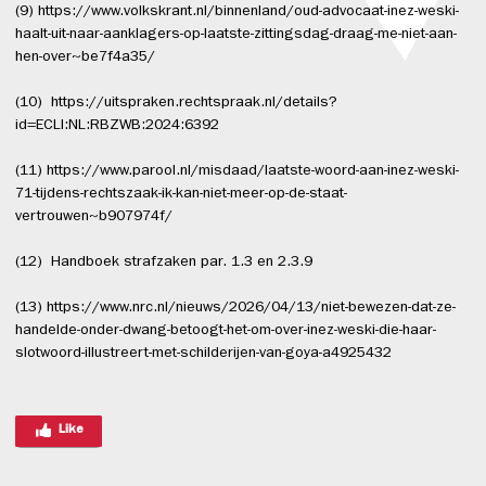
(9) https://www.volkskrant.nl/binnenland/oud-advocaat-inez-weski-
haalt-uit-naar-aanklagers-op-laatste-zittingsdag-draag-me-niet-aan-
hen-over~be7f4a35/
(10) https://uitspraken.rechtspraak.nl/details?
id=ECLI:NL:RBZWB:2024:6392
(11) https://www.parool.nl/misdaad/laatste-woord-aan-inez-weski-
71-tijdens-rechtszaak-ik-kan-niet-meer-op-de-staat-
vertrouwen~b907974f/
(12) Handboek strafzaken par. 1.3 en 2.3.9
(13) https://www.nrc.nl/nieuws/2026/04/13/niet-bewezen-dat-ze-
handelde-onder-dwang-betoogt-het-om-over-inez-weski-die-haar-
slotwoord-illustreert-met-schilderijen-van-goya-a4925432
Like