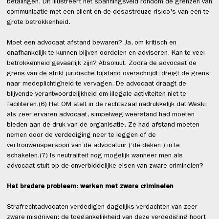
betalingen. Dit illustreert het spanningsveld rondom de grenzen van
communicatie met een cliënt en de desastreuze risico's van een te
grote betrokkenheid.
Moet een advocaat afstand bewaren? Ja, om kritisch en
onafhankelijk te kunnen blijven oordelen en adviseren. Kan te veel
betrokkenheid gevaarlijk zijn? Absoluut. Zodra de advocaat de
grens van de strikt juridische bijstand overschrijdt, dreigt de grens
naar medeplichtigheid te vervagen. De advocaat draagt de
blijvende verantwoordelijkheid om illegale activiteiten niet te
faciliteren.(6) Het OM stelt in de rechtszaal nadrukkelijk dat Weski,
als zeer ervaren advocaat, simpelweg weerstand had moeten
bieden aan de druk van de organisatie. Ze had afstand moeten
nemen door de verdediging neer te leggen of de
vertrouwenspersoon van de advocatuur (‘de deken’) in te
schakelen.(7) Is neutraliteit nog mogelijk wanneer men als
advocaat stuit op de onverbiddelijke eisen van zware criminelen?
Het bredere probleem: werken met zware criminelen
Strafrechtadvocaten verdedigen dagelijks verdachten van zeer
zware misdrijven; de toegankelijkheid van deze verdediging hoort