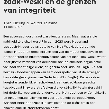
zaak-Weski en de grenzen
van integriteit
Thijn Eilering & Wouter Teitsma
11 mei 2026
Een advocaat hoort naast zijn cliënt te staan. Maar wat als die
nabijheid té dichtbij wordt? In april 2023 werd Nederland
opgeschrikt door de arrestatie van Inez Weski, de beroemde
'pitbull in toga' en decennialang een van de meest succesvolle en
gerespecteerde strafrechtadvocaten van het land. Inez Weski wordt
door justitie verdacht van deelname aan de criminele organisatie
van haar voormalige cliënt, drugscrimineel Ridouan Taghi. Ze zou
heimelijk boodschappen van hem doorspelen vanuit de strengst
bewaakte gevangenis van Nederland (PI in Vught). Deze zaak is
hoogst uitzonderlijk en schokkend: een onkreukbaar geachte
topadvocaat in zware strafzaken die verstrikt lijkt te zijn geraakt in
het dodelijke web van de onderwereld. Het roept een ongemakkelijk
en fundamenteel dilemma op voor de gehele beroepsgroep.
Wanneer slaat noodzakelijke loyaliteit aan de cliënt om in een
onoverkomelijk integriteitsprobleem?