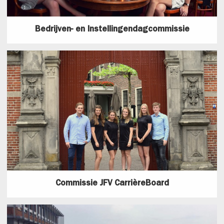
Bedrijven- en Instellingendagcommissie
Commissie JFV CarrièreBoard