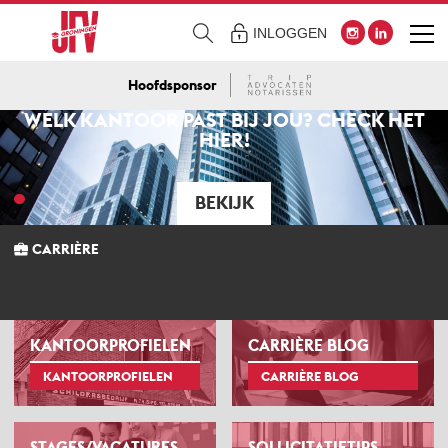
INLOGGEN
Hoofdsponsor
WELK KANTOOR PAST BIJ JOU? CHECK HET
HIER!
BEKIJK
CARRIÈRE
KANTOORPROFIELEN
CARRIÈRE BLOG
KANTOORPROFIELEN
CARRIÈRE BLOG
STAGES/VACATURES
SOLLICITATIETIPS