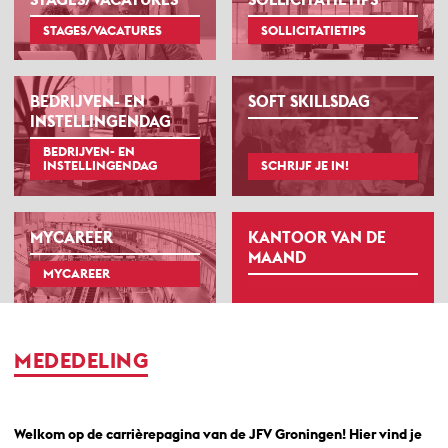
STAGES/VACATURES
SOLLICITATIETIPS
BEDRIJVEN- EN
SOFT SKILLSDAG
INSTELLINGENDAG
BEDRIJVEN- EN
INSTELLINGENDAG
SCHRIJF JE IN!
MYCAREER
KANTOOR VAN DE
MAAND
MYCAREER
MEDEDELING
Welkom op de carrièrepagina van de JFV Groningen! Hier vind je