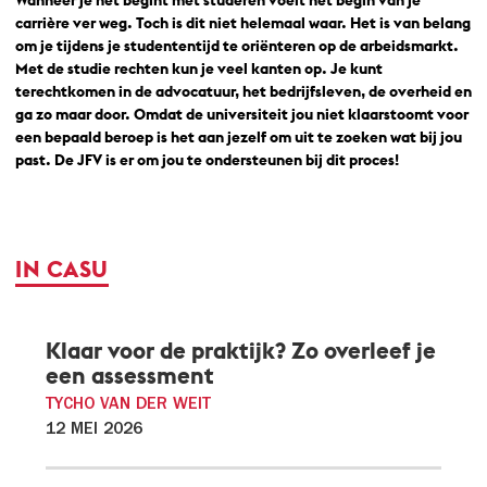
Wanneer je net begint met studeren voelt het begin van je
carrière ver weg. Toch is dit niet helemaal waar. Het is van belang
om je tijdens je studententijd te oriënteren op de arbeidsmarkt.
Met de studie rechten kun je veel kanten op. Je kunt
terechtkomen in de advocatuur, het bedrijfsleven, de overheid en
ga zo maar door. Omdat de universiteit jou niet klaarstoomt voor
een bepaald beroep is het aan jezelf om uit te zoeken wat bij jou
past. De JFV is er om jou te ondersteunen bij dit proces!
IN CASU
Klaar voor de praktijk? Zo overleef je
een assessment
TYCHO VAN DER WEIT
12 MEI 2026