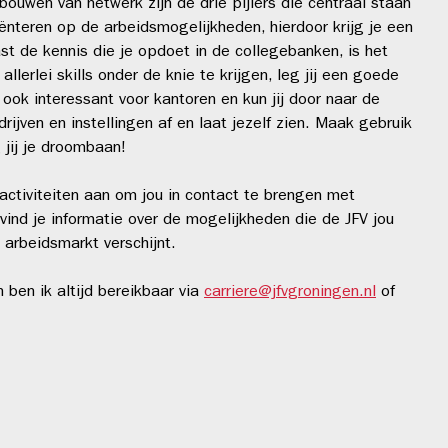
bouwen van netwerk zijn de drie pijlers die centraal staan
riënteren op de arbeidsmogelijkheden, hierdoor krijg je een
 de kennis die je opdoet in de collegebanken, is het
lerlei skills onder de knie te krijgen, leg jij een goede
ook interessant voor kantoren en kun jij door naar de
ijven en instellingen af en laat jezelf zien. Maak gebruik
jij je droombaan!
n activiteiten aan om jou in contact te brengen met
vind je informatie over de mogelijkheden die de JFV jou
 arbeidsmarkt verschijnt.
ben ik altijd bereikbaar via
carriere@jfvgroningen.nl
of