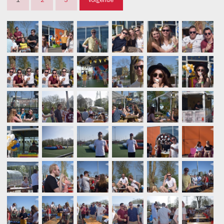
1
2
3
volgende