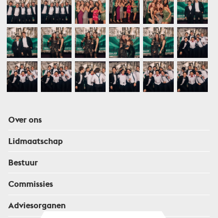
Over ons
Lidmaatschap
Bestuur
Commissies
Adviesorganen