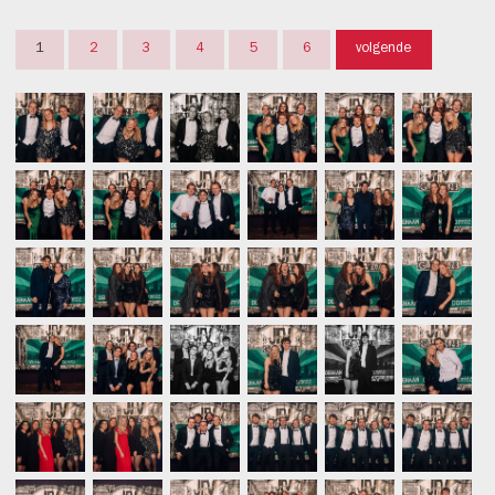
1
2
3
4
5
6
volgende