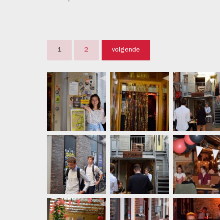
1
2
volgende