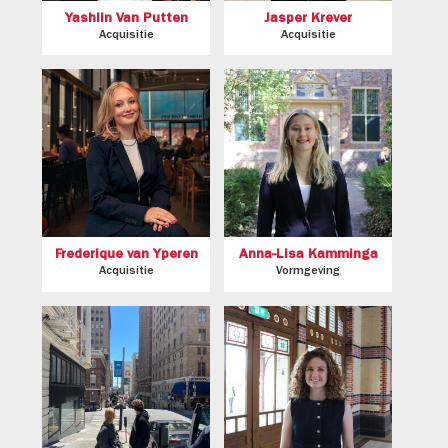
Yashlin Van Putten
Jasper Krever
Acquisitie
Acquisitie
Frederique van Yperen
Anna-Lisa Kamminga
Acquisitie
Vormgeving