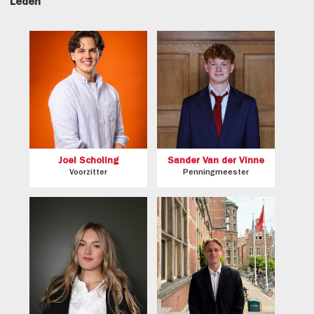
Leden
Joel Scholing
Sander Van der Vinne
Voorzitter
Penningmeester