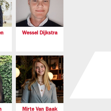
en
Wessel Dijkstra
n
Mirte Van Baak