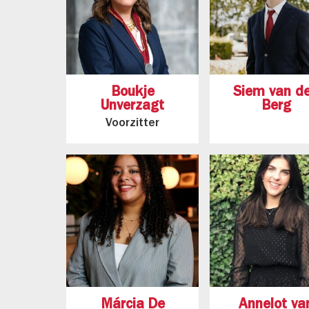
Boukje
Siem van d
Unverzagt
Berg
Voorzitter
Márcia De
Annelot va