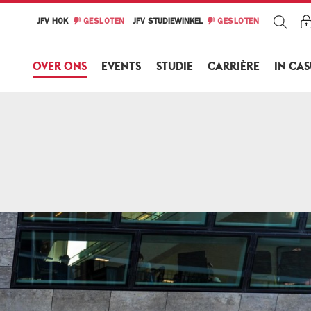
JFV HOK
GESLOTEN
JFV STUDIEWINKEL
GESLOTEN
OVER ONS
EVENTS
STUDIE
CARRIÈRE
IN CA