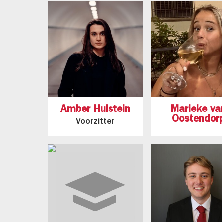
Amber Hulstein
Marieke va
Oostendor
Voorzitter