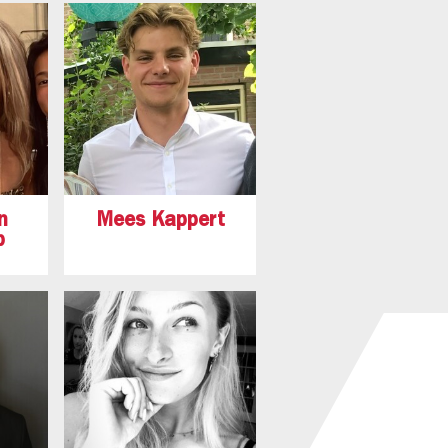
n
Mees Kappert
p