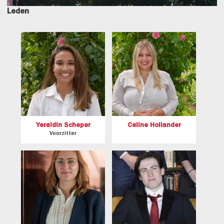
Leden
Yeraldin Scheper
Celine Hollander
Voorzitter