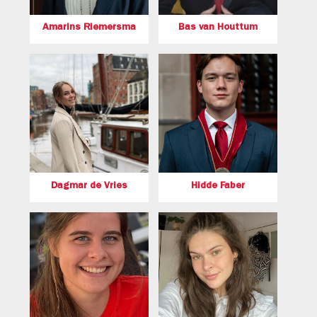
Amarins Riemersma
Bas van Houttum
Dagmar de Vries
Hidde Faber