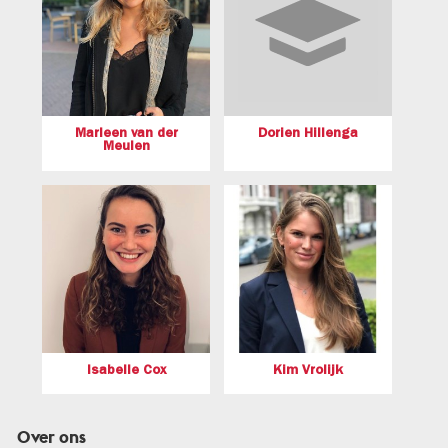
Marleen van der
Dorien Hillenga
Meulen
Isabelle Cox
Kim Vrolijk
Over ons