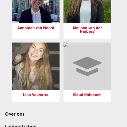
Anneloes van Noord
Melissa van der
Herberg
Lisa Veenstra
Maud Kalsbeek
Over ons
Lidmaatschap