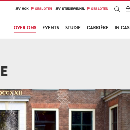
JFV HOK
GESLOTEN
JFV STUDIEWINKEL
GESLOTEN
OVER ONS
EVENTS
STUDIE
CARRIÈRE
IN CA
E