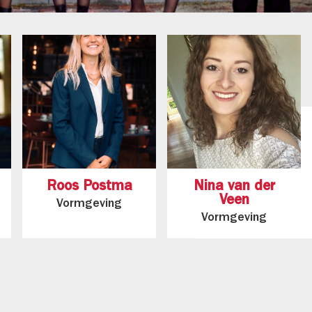
Roos Postma
Nina van der
Veen
Vormgeving
Vormgeving