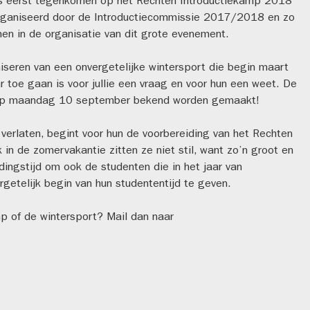
ls eerst tegenkomen op het Rechten Introductiekamp 2018
organiseerd door de Introductiecommissie 2017/2018 en zo
en in de organisatie van dit grote evenement.
aniseren van een onvergetelijke wintersport die begin maart
 toe gaan is voor jullie een vraag en voor hun een weet. De
 op maandag 10 september bekend worden gemaakt!
erlaten, begint voor hun de voorbereiding van het Rechten
in de zomervakantie zitten ze niet stil, want zo’n groot en
ingstijd om ook de studenten die in het jaar van
etelijk begin van hun studententijd te geven.
p of de wintersport? Mail dan naar