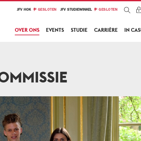
JFV HOK
GESLOTEN
JFV STUDIEWINKEL
GESLOTEN
OVER ONS
EVENTS
STUDIE
CARRIÈRE
IN CA
OMMISSIE