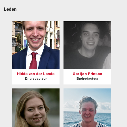
Leden
Hidde van der Lende
Gertjan Prinsen
Eindredacteur
Eindredacteur