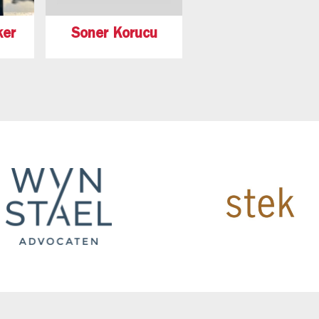
ker
Soner Korucu