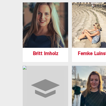
Britt Imholz
Femke Luins