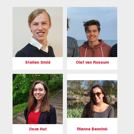
Stellan Smid
Olaf van Rossum
Jisca Hut
Rianne Bennink