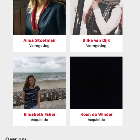
Alisa Stoetman
Silke van Dijk
Vormgeving
Vormgeving
Elisabeth Faber
Koen de Winder
Acquisitie
Acquisitie
Over ons