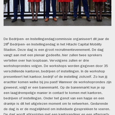
De Bedrijven- en Instellingendagcommissie organiseert dit jaar de
e
28
Bedrijven- en Instellingendag in het Hitachi Capital Mobility
Stadion. Deze dag is een groot recruitmentevenement. De dag
vangt aan met een plenair gedeelte, hier zullen twee sprekers
vertellen over hun loopbaan. Vervolgens zullen er drie
workshoprondes volgen. De workshops worden gegeven door 35
verschillende kantoren, bedrijven of instellingen. In de workshop
presenteert het kantoor, bedrijf of de instelling zichzelf. Zo kun jij
erachter komen welke bij jou past! Wanneer de workshoprondes zijn
geweest, volgt er een banenmarkt. Op de banenmarkt kun je op
een laagdrempelige manier in contact te komen met kantoren,
bedrijven of instellingen. Onder het genot van een hapje en een
drankje is dit het uitgelezen moment om te netwerken. Gedurende
de dag is er de mogelijkheid om individuele gesprekken te voeren.
De dag wordt afgesloten met een kantorendiner en een afterparty.