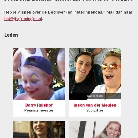
Heb je vragen over de Bedrijven- en Instellingendag? Mail dan naar
bid@jfvgroningen.nl
.
Leden
Barry Hulshof
Iason van der Meulen
Penningmeester
Voorzitter