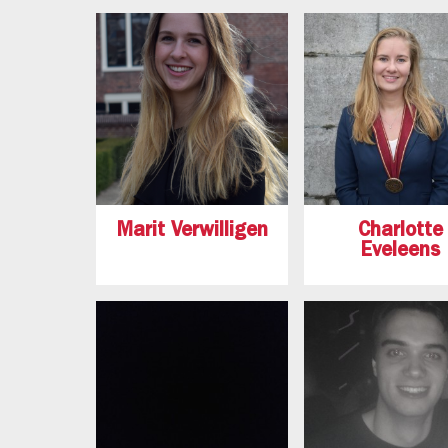
Marit Verwilligen
Charlotte
Eveleens