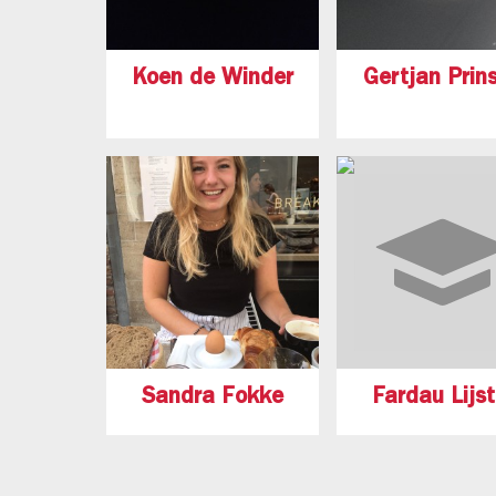
Koen de Winder
Gertjan Prin
Sandra Fokke
Fardau Lijst