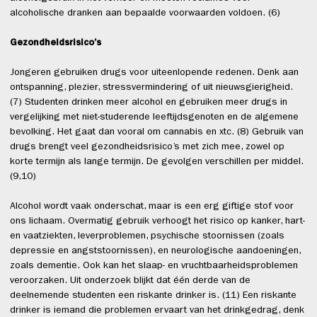
alcoholische dranken aan bepaalde voorwaarden voldoen. (6)
Gezondheidsrisico’s
Jongeren gebruiken drugs voor uiteenlopende redenen. Denk aan
ontspanning, plezier, stressvermindering of uit nieuwsgierigheid.
(7) Studenten drinken meer alcohol en gebruiken meer drugs in
vergelijking met niet-studerende leeftijdsgenoten en de algemene
bevolking. Het gaat dan vooral om cannabis en xtc. (8) Gebruik van
drugs brengt veel gezondheidsrisico’s met zich mee, zowel op
korte termijn als lange termijn. De gevolgen verschillen per middel.
(9,10)
Alcohol wordt vaak onderschat, maar is een erg giftige stof voor
ons lichaam. Overmatig gebruik verhoogt het risico op kanker, hart-
en vaatziekten, leverproblemen, psychische stoornissen (zoals
depressie en angststoornissen), en neurologische aandoeningen,
zoals dementie. Ook kan het slaap- en vruchtbaarheidsproblemen
veroorzaken. Uit onderzoek blijkt dat één derde van de
deelnemende studenten een riskante drinker is. (11) Een riskante
drinker is iemand die problemen ervaart van het drinkgedrag, denk