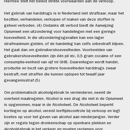
Hiermee stelt het beleid strikte voorwaarden aan de verkoop.
Het gebruik van harddrugs is in Nederland niet strafbaar, maar het
bezitten, verhandelen, verkopen of maken van deze stoffen is
geheel verboden. (4) Ondanks dit verbod biedt de Aanwijzing
Opiumwet een uitzondering voor handelingen met een geringe
hoeveelheid. In die uitzonderingsgevallen kan een lager
strafmaximum gelden, of de handeling kan zelfs onbestraft blijven.
Het gaat dan om gebruikershoeveelheden. Voorbeelden van
gebruikershoeveelheden zijn één pil xtc, 0,5 gram cocaïne of een
consumptie-eenheid van vijf ml GHB. Daarentegen wordt handel,
productie en bezit van grotere hoeveelheden harddrugs zwaar
bestraft, met straffen die kunnen oplopen tot twaalf jaar
gevangenisstraf.(5)
Om problematisch alcoholgebruik te verminderen, neemt de
overheid maatregelen. Alcohol is een drug die niet in de Opiumwet
is opgenomen, maar in de Alcoholwet. De Alcoholwet beperkt
kortingen op alcohol, vereist leeftijdscontrole bij verkoop en legt
boetes op voor het geven van alcohol aan minderjarigen. Verder
zijn er regels tegen dronkenschap op openbare plekken en
alcoholgebruik in het verkeer en moeten reclames voor