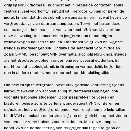
drugsgebruik ‘normaal’ is omdat het in bepaalde contexten, zoals
festivals, veel voorkomt,” legt Bill uit. Hierdoor kunnen jongeren de
indruk krijgen dat drugsgebruik de gangbare norm is, wat het risico
vergroot dat zij zich daaraan aanpassen. Terwijl het buiten deze
contexten juist helemaal niet veel voorkomt. VNN werkt actief om
deze misvatting te nuanceren en jongeren aan te moedigen
weloverwogen keuzes te maken. Daarnaast volgt VNN nauwgezet
trends in middelengebruik. Ondanks de aandacht voor middelen
zoals 3-MMC, beschouwt VNN overmatig alcoholgebruik nog steeds
als het grootste probleem onder jongeren, vooral studenten. Bill
merkt op dat alcoholgebruik in Groningen vermoedelijk hoger ligt
dan in andere steden, mede door onbeperkte sluitingstijden.
Om bewustzijn te vergroten, biedt VNN gerichte voorlichting tijdens
introductieweken, op scholen en bij studentenverenigingen, ook
voor internationale studenten. Door gesprekken te voeren en
laagdrempelige zorg te verlenen, ondersteunt VNN jongeren en
signaleert het vroegtijdig problemen. Voor diegenen die hulp willen,
biedt VNN ambulante ondersteuning aan die gericht is op het vinden
van een duurzame balans zonder middelen. Met deze aanpak
hoopt VNN de normalisering van drugsgebruik tegen te gaan en