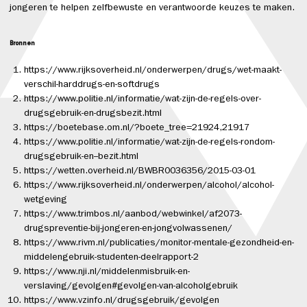
jongeren te helpen zelfbewuste en verantwoorde keuzes te maken.
Bronnen
https://www.rijksoverheid.nl/onderwerpen/drugs/wet-maakt-
verschil-harddrugs-en-softdrugs
https://www.politie.nl/informatie/wat-zijn-de-regels-over-
drugsgebruik-en-drugsbezit.html
https://boetebase.om.nl/?boete_tree=21924,21917
https://www.politie.nl/informatie/wat-zijn-de-regels-rondom-
drugsgebruik-en--bezit.html
https://wetten.overheid.nl/BWBR0036356/2015-03-01
https://www.rijksoverheid.nl/onderwerpen/alcohol/alcohol-
wetgeving
https://www.trimbos.nl/aanbod/webwinkel/af2073-
drugspreventie-bij-jongeren-en-jongvolwassenen/
https://www.rivm.nl/publicaties/monitor-mentale-gezondheid-en-
middelengebruik-studenten-deelrapport-2
https://www.nji.nl/middelenmisbruik-en-
verslaving/gevolgen#gevolgen-van-alcoholgebruik
https://www.vzinfo.nl/drugsgebruik/gevolgen