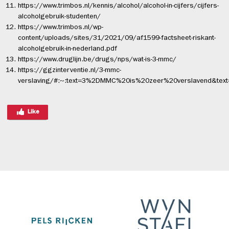
https://www.trimbos.nl/kennis/alcohol/alcohol-in-cijfers/cijfers-
alcoholgebruik-studenten/
https://www.trimbos.nl/wp-
content/uploads/sites/31/2021/09/af1599-factsheet-riskant-
alcoholgebruik-in-nederland.pdf
https://www.druglijn.be/drugs/nps/wat-is-3-mmc/
https://ggzinterventie.nl/3-mmc-
verslaving/#:~:text=3%2DMMC%20is%20zeer%20verslavend&t
Like