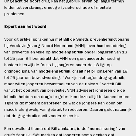
Ongeacht de soort drug kan het gebruik ervan op lange termijn
leiden tot verslaving, ernstige fysieke schade of mentale
problemen.
Expert aan het woord
Voor dit artikel spraken wij met Bill de Smeth, preventiefunctionaris
bij Verslavingszorg Noord-Nederland (VNN), over hun benadering
van preventie en visie op middelengebruik onder jongeren van 18
tot 25 jaar. Bill benadrukt dat VNN een genuanceerde houding
hanteert: terwijl de focus bij jongeren onder de 18 ligt op
ontmoediging van middelengebruik, draait het bij jongeren van 18
tot 25 jaar om bewustwording. “We zijn niet tegen drugsgebruik,
maar willen jongeren bewustmaken van de risico’s,” vertelt Bill
vanuit het oogpunt van preventie. VNN adviseert jongeren die de
intentie hebben om drugs te gebruiken deze altijd te komen testen.
Tijdens dit moment bespreken ze wat de jongere kan doen om
risico’s als gevolg van gebruik te reduceren. Daarbij geldt natuurlijk
dat drugsgebruik nooit zonder risico is.
Een opvallend thema dat Bill aankaart, is de “normalisering” van
drugsgebruik. “We merken dat jongeren soms denken dat