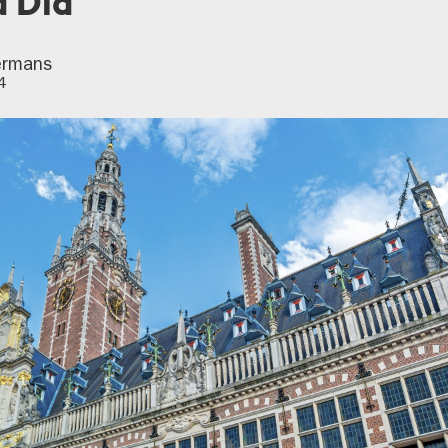
 Dia
ermans
4