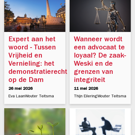
Expert aan het
Wanneer wordt
woord - Tussen
een advocaat te
Vrijheid en
loyaal? De zaak-
Vernieling: het
Weski en de
demonstratierecht
grenzen van
op de Dam
integriteit
26 mei 2026
11 mei 2026
Eva Laan
Wouter Teitsma
Thijn Eilering
Wouter Teitsma