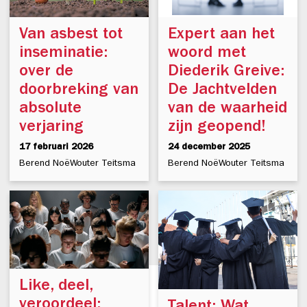
Van asbest tot
Expert aan het
inseminatie:
woord met
over de
Diederik Greive:
doorbreking van
De Jachtvelden
absolute
van de waarheid
verjaring
zijn geopend!
17 februari 2026
24 december 2025
Berend Noë
Wouter Teitsma
Berend Noë
Wouter Teitsma
Like, deel,
veroordeel: