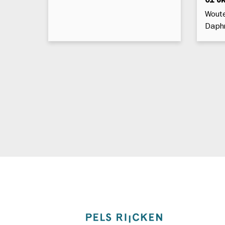
01 o
Woute
Daphn