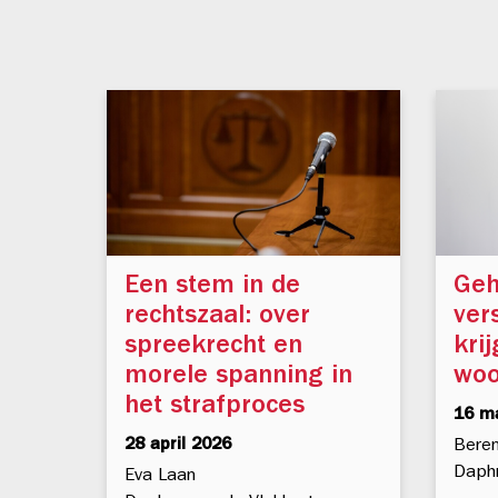
kijk artikel
Een stem in de
Geh
rechtszaal: over
ver
spreekrecht en
krij
morele spanning in
woo
het strafproces
16 m
28 april 2026
Bere
Daphn
Eva Laan