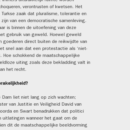
immers uitdrukkelijk ruimte worden
hoqueren, verontrusten of kwetsen. Het
urkse zaak dat pluralisme, tolerantie en
 zijn van een democratische samenleving.
ar is binnen de uitoefening van deze
j het gebruik van geweld. Hoewel geweld
 goederen direct buiten de reikwijdte van
t snel aan dat een protestactie als ‘niet-
d. Hoe schokkend de maatschappelijke
ldloze uiting zoals deze bekladding valt in
an het recht.
prakelijkheid?
 Dam liet niet lang op zich wachten;
ster van Justitie en Veiligheid David van
Roorda en Swart benadrukken dat politici
n uitlatingen wanneer het gaat om de
zien dit de maatschappelijke beeldvorming