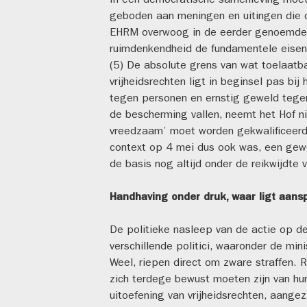
In een democratische samenleving moet 
geboden aan meningen en uitingen die c
EHRM overwoog in de eerder genoemde T
ruimdenkendheid de fundamentele eisen
(5) De absolute grens van wat toelaatba
vrijheidsrechten ligt in beginsel pas bi
tegen personen en ernstig geweld tegen
de bescherming vallen, neemt het Hof nie
vreedzaam’ moet worden gekwalificeer
context op 4 mei dus ook was, een gewe
de basis nog altijd onder de reikwijdte v
Handhaving onder druk, waar ligt aans
De politieke nasleep van de actie op de
verschillende politici, waaronder de mini
Weel, riepen direct om zware straffen. 
zich terdege bewust moeten zijn van hu
uitoefening van vrijheidsrechten, aange