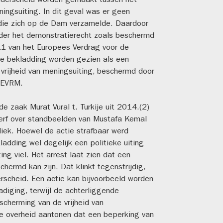
onderscheid worden gemaakt tussen het
ningsuiting. In dit geval was er geen
die zich op de Dam verzamelde. Daardoor
nder het demonstratierecht zoals beschermd
 11 van het Europees Verdrag voor de
e bekladding worden gezien als een
 vrijheid van meningsuiting, beschermd door
0 EVRM.
e zaak Murat Vural t. Turkije uit 2014.(2)
verf over standbeelden van Mustafa Kemal
liek. Hoewel de actie strafbaar werd
adding wel degelijk een politieke uiting
ing viel. Het arrest laat zien dat een
chermd kan zijn. Dat klinkt tegenstrijdig,
erscheid. Een actie kan bijvoorbeeld worden
diging, terwijl de achterliggende
cherming van de vrijheid van
de overheid aantonen dat een beperking van