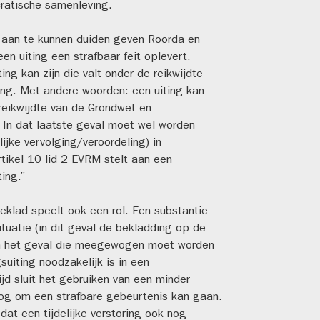
cratische samenleving.
 aan te kunnen duiden geven Roorda en
en uiting een strafbaar feit oplevert,
ing kan zijn die valt onder de reikwijdte
ting. Met andere woorden: een uiting kan
 reikwijdte van de Grondwet en
 In dat laatste geval moet wel worden
ijke vervolging/veroordeling) in
tikel 10 lid 2 EVRM stelt aan een
ing.”
klad speelt ook een rol. Een substantie
ituatie (in dit geval de bekladding op de
n het geval die meegewogen moet worden
suiting noodzakelijk is in een
jd sluit het gebruiken van een minder
h nog om een strafbare gebeurtenis kan gaan.
t een tijdelijke verstoring ook nog