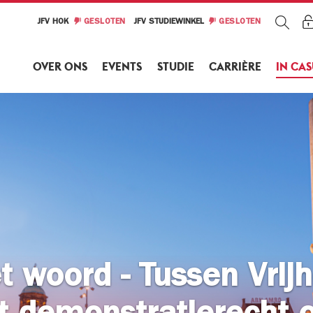
JFV HOK
GESLOTEN
JFV STUDIEWINKEL
GESLOTEN
OVER ONS
EVENTS
STUDIE
CARRIÈRE
IN CA
t woord - Tussen Vrij