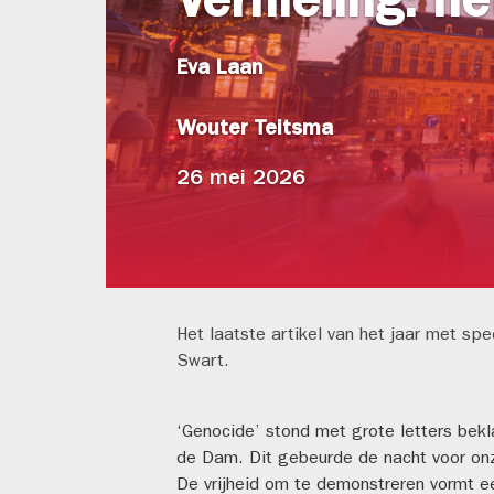
Vernieling: h
Eva Laan
Wouter Teitsma
26 mei 2026
Het laatste artikel van het jaar met sp
Swart.
‘Genocide’ stond met grote letters bek
de Dam. Dit gebeurde de nacht voor on
De vrijheid om te demonstreren vormt e