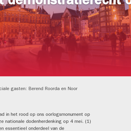
et demonstratierecht
eciale gasten: Berend Roorda en Noor
lad in het rood op ons oorlogsmonument op
ze nationale dodenherdenking op 4 mei. (1)
en essentieel onderdeel van de