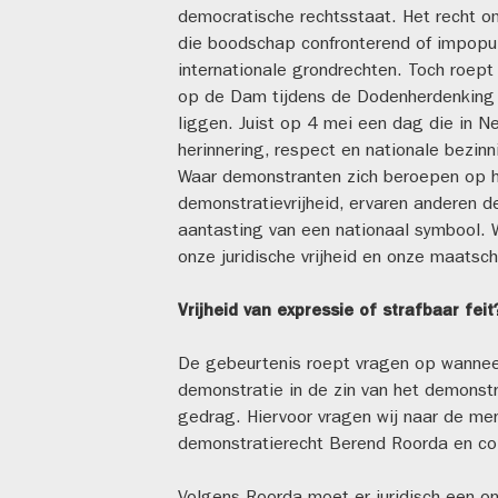
democratische rechtsstaat. Het recht o
die boodschap confronterend of impopul
internationale grondrechten. Toch roep
op de Dam tijdens de Dodenherdenking 
liggen. Juist op 4 mei een dag die in Ne
herinnering, respect en nationale bezinni
Waar demonstranten zich beroepen op hu
demonstratievrijheid, ervaren anderen de
aantasting van een nationaal symbool.
onze juridische vrijheid en onze maatsc
Vrijheid van expressie of strafbaar fei
De gebeurtenis roept vragen op wannee
demonstratie in de zin van het demonstr
gedrag. Hiervoor vragen wij naar de men
demonstratierecht Berend Roorda en co