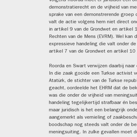
Volgens Roorda moet er juridisch een 
demonstratierecht en de vrijheid van me
sprake van een demonstrerende groep 
valt de actie volgens hem niet direct o
in artikel 9 van de Grondwet en artikel
Rechten van de Mens (EVRM). Wel kan d
expressieve handeling die valt onder de
artikel 7 van de Grondwet en artikel 1
Roorda en Swart verwijzen daarbij naar d
In die zaak gooide een Turkse activist 
Atatürk, de stichter van de Turkse repub
geacht, oordeelde het EHRM dat de bekl
was die onder de vrijheid van meningsuit
handeling tegelijkertijd strafbaar én bes
maar juridisch is het een belangrijk ond
aangemerkt als vernieling of zaakbescha
boodschap nog steeds valt onder de bes
meningsuiting. In zulke gevallen moet 