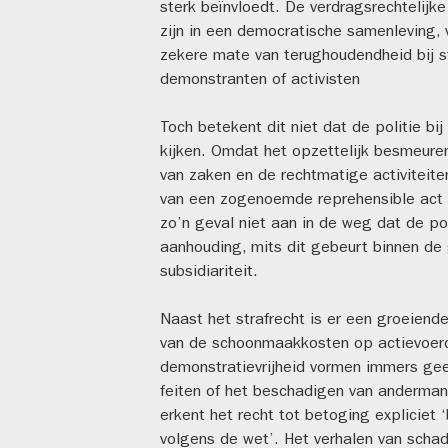
sterk beïnvloedt. De verdragsrechtelijk
zijn in een democratische samenleving, v
zekere mate van terughoudendheid bij st
demonstranten of activisten
Toch betekent dit niet dat de politie bi
kijken. Omdat het opzettelijk besmeur
van zaken en de rechtmatige activiteiten
van een zogenoemde reprehensible act (
zo’n geval niet aan in de weg dat de poli
aanhouding, mits dit gebeurt binnen de 
subsidiariteit.
Naast het strafrecht is er een groeiende 
van de schoonmaakkosten op actievoerde
demonstratievrijheid vormen immers geen
feiten of het beschadigen van anderman
erkent het recht tot betoging expliciet
volgens de wet’. Het verhalen van sch