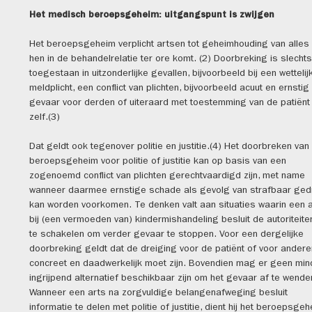
Het medisch beroepsgeheim: uitgangspunt is zwijgen
Het beroepsgeheim verplicht artsen tot geheimhouding van alles
hen in de behandelrelatie ter ore komt. (2) Doorbreking is slechts
toegestaan in uitzonderlijke gevallen, bijvoorbeeld bij een wettelij
meldplicht, een conflict van plichten, bijvoorbeeld acuut en ernstig
gevaar voor derden of uiteraard met toestemming van de patiënt
zelf.(3)
Dat geldt ook tegenover politie en justitie.(4) Het doorbreken van
beroepsgeheim voor politie of justitie kan op basis van een
zogenoemd conflict van plichten gerechtvaardigd zijn, met name
wanneer daarmee ernstige schade als gevolg van strafbaar ge
kan worden voorkomen. Te denken valt aan situaties waarin een 
bij (een vermoeden van) kindermishandeling besluit de autoriteiten
te schakelen om verder gevaar te stoppen. Voor een dergelijke
doorbreking geldt dat de dreiging voor de patiënt of voor andere
concreet en daadwerkelijk moet zijn. Bovendien mag er geen min
ingrijpend alternatief beschikbaar zijn om het gevaar af te wende
Wanneer een arts na zorgvuldige belangenafweging besluit
informatie te delen met politie of justitie, dient hij het beroepsge