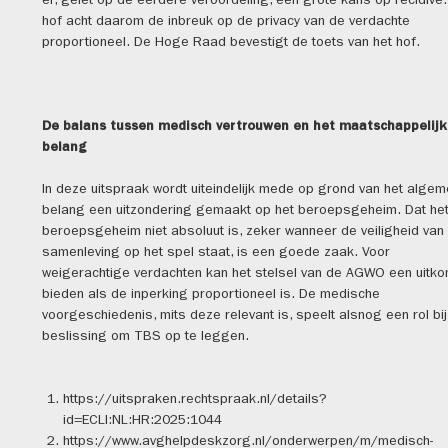
er, gelet op de eerdere veroordeling, een grote kans op recidive.
hof acht daarom de inbreuk op de privacy van de verdachte
proportioneel. De Hoge Raad bevestigt de toets van het hof.
De balans tussen medisch vertrouwen en het maatschappelijk
belang
In deze uitspraak wordt uiteindelijk mede op grond van het alge
belang een uitzondering gemaakt op het beroepsgeheim. Dat he
beroepsgeheim niet absoluut is, zeker wanneer de veiligheid van
samenleving op het spel staat, is een goede zaak. Voor
weigerachtige verdachten kan het stelsel van de AGWO een uitk
bieden als de inperking proportioneel is. De medische
voorgeschiedenis, mits deze relevant is, speelt alsnog een rol bi
beslissing om TBS op te leggen.
https://uitspraken.rechtspraak.nl/details?
id=ECLI:NL:HR:2025:1044
https://www.avghelpdeskzorg.nl/onderwerpen/m/medisch-