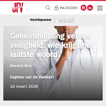
INLOGGEN
Hoofdsponsor
Geheimhouding versus
veiligheid: wie krijgt het
laatste woord?
Berend Noë
Daphne van de Vlekkert
16 maart 2026