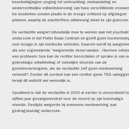
beschuldigingen: poging tot verkrachting, mishandeling en
wederrechtelijke vrijheidsberoving van twee verschillende vrouwen
De incidenten vonden plaats in de vroege ochtend op afgelegen
plekken, waarbij de slachtoffers willekeurig leken te zijn gekozen
De verdachte weigert inhoudelijk mee te werken aan het psychiatr
onderzoek in het Pieter Baan Centrum en geeft geen toestemmin
voor inzage in zijn medische verleden. Daarom wordt hij aangeme
als een zogenaamde ‘‘weigerende observandus’. Hiermee ontst
een probleem: hoe kan de rechter beoordelen of sprake is van e
gebrekkige ontwikkeling of ziekelijke stoornis van de
geestesvermogens, als de verdachte zelf geen medewerking
verleent? Zonder dit oordeel kan een rechter geen TBS opleggen
terwijl dit wellicht wel wenselijk is.
Opvallend is dat de verdachte in 2010 al eerder is veroordeeld to
vijftien jaar gevangenisstraf voor de moord op zijn toenmalige
vriendin. Destijds weigerde hij eveneens medewerking aan
gedragskundig onderzoek.