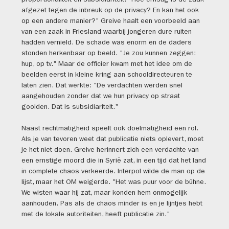
afgezet tegen de inbreuk op de privacy? En kan het ook
op een andere manier?" Greive haalt een voorbeeld aan
van een zaak in Friesland waarbij jongeren dure ruiten
hadden vernield. De schade was enorm en de daders
stonden herkenbaar op beeld. "Je zou kunnen zeggen:
hup, op tv." Maar de officier kwam met het idee om de
beelden eerst in kleine kring aan schooldirecteuren te
laten zien. Dat werkte: "De verdachten werden snel
aangehouden zonder dat we hun privacy op straat
gooiden. Dat is subsidiariteit."
Naast rechtmatigheid speelt ook doelmatigheid een rol.
Als je van tevoren weet dat publicatie niets oplevert, moet
je het niet doen. Greive herinnert zich een verdachte van
een ernstige moord die in Syrië zat, in een tijd dat het land
in complete chaos verkeerde. Interpol wilde de man op de
lijst, maar het OM weigerde. "Het was puur voor de bühne.
We wisten waar hij zat, maar konden hem onmogelijk
aanhouden. Pas als de chaos minder is en je lijntjes hebt
met de lokale autoriteiten, heeft publicatie zin."