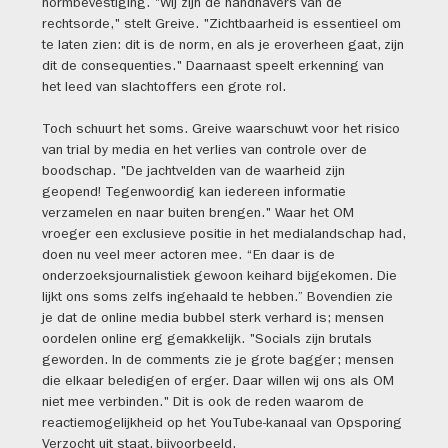
normbevestiging. "Wij zijn de handhavers van de
rechtsorde," stelt Greive. "Zichtbaarheid is essentieel om
te laten zien: dit is de norm, en als je eroverheen gaat, zijn
dit de consequenties." Daarnaast speelt erkenning van
het leed van slachtoffers een grote rol.
Toch schuurt het soms. Greive waarschuwt voor het risico
van trial by media en het verlies van controle over de
boodschap. "De jachtvelden van de waarheid zijn
geopend! Tegenwoordig kan iedereen informatie
verzamelen en naar buiten brengen." Waar het OM
vroeger een exclusieve positie in het medialandschap had,
doen nu veel meer actoren mee. “En daar is de
onderzoeksjournalistiek gewoon keihard bijgekomen. Die
lijkt ons soms zelfs ingehaald te hebben.” Bovendien zie
je dat de online media bubbel sterk verhard is; mensen
oordelen online erg gemakkelijk. "Socials zijn brutals
geworden. In de comments zie je grote bagger; mensen
die elkaar beledigen of erger. Daar willen wij ons als OM
niet mee verbinden." Dit is ook de reden waarom de
reactiemogelijkheid op het YouTube-kanaal van Opsporing
Verzocht uit staat, bijvoorbeeld.