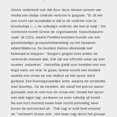
Greive onderkent ook dat door deze nieuwe vormen van
media een stukje controle verloren is gegaan. "Er zit wel
een soort van acceptatie in dat je de controle over je
boodschap (...), de volledige controle, die ben je kwijt." Als
voorbeeld noemt Greive de zogenaamde ‘kopschoppers-
zaak’ uit 2021, waarin PowNed beelden toonde van een
gewelddadige groepsmishandeling op het Spaanse
eiland Mallorca. De beelden bleken uiteindelijk niet
helemaal te kloppen: “Burgers gingen toen achter de
verkeerde mensen aan. Dat zijn wel effecten waar wij over
moeten nadenken”. Hetzelfde geldt voor beelden met een
hoge kans om viral te gaan; Greive noemt een incident
waarbij een vrouw op een station op het spoor werd
geduwd. Een levensgevaarlijke actie, waarna de verdachte
snel doorliep. Op de beelden, die vanaf het perron waren
gemaakt, was te zien hoe de vrouw viel. Omdat het spoor
een stuk lager lag, verdween ze even volledig uit beeld .
Na een kort moment kwam haar hoofd plotseling weer
boven de perronrand uit . "Dat zag er echt heel vreemd
uit," herinnert Greive zich . Het team zag direct het gevaar