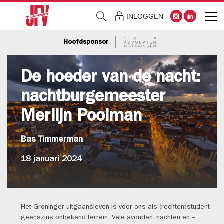
INLOGGEN
Hoofdsponsor
De hoeder van de nacht:
nachtburgemeester
Merlijn Poolman
Bas Timmerman
18 januari 2024
Het Groninger uitgaansleven is voor ons als (rechten)student
geenszins onbekend terrein. Vele avonden, nachten en –