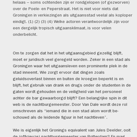
helaas – soms ochtenden zijn er rondgelopen (of gezworven)
over de Poele- en Peperstraat. Het is niet voor niets dat
Groningen in verkiezingen als uitgaansstad veelal als koploper
eindigt. (1) (2) (3) (4) Welke actoren verantwoordelijk zijn voor
een dergelijk tropisch uitgaansklimaat, is voor velen
onderbelicht.
Om te zorgen dat het in het uitgaansgebied gezellig blijft,
moet er juridisch veel geregeld worden. Zeker in een stad als
Groningen waar het uitgaansleven een prominente plek in de
stad inneemt. Wie zorgt ervoor dat dingen zoals
geluidsoverlast binnen en buiten de kroegen beperkt is en
blijft, het gebruik van drank en drugs onder de studenten in de
gaten wordt gehouden en de veiligheid van het personeel
achter de bar gewaarborgd blijft? Een belangrijke spin in dit
web is de nachtburgemeester. Door Van Dale wordt deze rol
omschreven als “iemand die in een stad al­om wordt be­
schouwd als de lei­den­de fi­guur in het nacht­le­ven”.
Wie is eigenlijk het Gronings equivalent van Jules Deelder, ooit