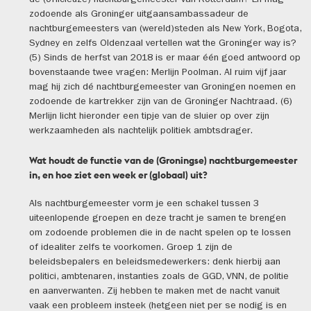
de (officieuze) nachtburgemeester van Rotterdam? En mag
zodoende als Groninger uitgaansambassadeur de
nachtburgemeesters van (wereld)steden als New York, Bogota,
Sydney en zelfs Oldenzaal vertellen wat the Groninger way is?
(5) Sinds de herfst van 2018 is er maar één goed antwoord op
bovenstaande twee vragen: Merlijn Poolman. Al ruim vijf jaar
mag hij zich dé nachtburgemeester van Groningen noemen en
zodoende de kartrekker zijn van de Groninger Nachtraad. (6)
Merlijn licht hieronder een tipje van de sluier op over zijn
werkzaamheden als nachtelijk politiek ambtsdrager.
Wat houdt de functie van de (Groningse) nachtburgemeester
in, en hoe ziet een week er (globaal) uit?
Als nachtburgemeester vorm je een schakel tussen 3
uiteenlopende groepen en deze tracht je samen te brengen
om zodoende problemen die in de nacht spelen op te lossen
of idealiter zelfs te voorkomen. Groep 1 zijn de
beleidsbepalers en beleidsmedewerkers: denk hierbij aan
politici, ambtenaren, instanties zoals de GGD, VNN, de politie
en aanverwanten. Zij hebben te maken met de nacht vanuit
vaak een probleem insteek (hetgeen niet per se nodig is en