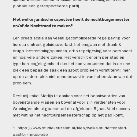
tijdens werkbezoeken of online sessies. Groningen is hierin
globaal een gerespecteerde partij.
Met welke juridische aspecten heeft de nachtburgemeester
en/of de Nachtraad te maken?
Een breed scala aan veelal gecompliceerde regelgeving voor
horeca omtrent geluidsoverlast, het omgaan met drank &
drugs, bestemmingsplannen, arbo-regelgeving voor personeel
en nog vele andere zaken. Het verschilt enorm per stad en
type horecagelegenheid dus het kan voorkomen dat in de ene
plek een bepaalde zaak een groot probleem vormt terwijl men
op de andere plek niet eens bewust is van het bestaan van dat
probleem.
Rest mij enkel Merlijn te danken voor het beantwoorden van
bovenstaande vragen en bovenal voor zijn verdiensten voor
Groningen als uitgaansstad de afgelopen 5 jaar. Veel succes
met wat na het nachtburgemeesterschap op het pad komt.
1. https://www.studiekeuzelab.nl/kies/welke-studentenstad-
past-bij-mij-top-5#5