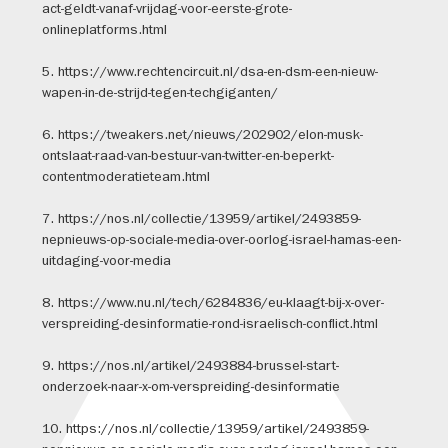
act-geldt-vanaf-vrijdag-voor-eerste-grote-
onlineplatforms.html
5. https://www.rechtencircuit.nl/dsa-en-dsm-een-nieuw-
wapen-in-de-strijd-tegen-techgiganten/
6. https://tweakers.net/nieuws/202902/elon-musk-
ontslaat-raad-van-bestuur-van-twitter-en-beperkt-
contentmoderatieteam.html
7. https://nos.nl/collectie/13959/artikel/2493859-
nepnieuws-op-sociale-media-over-oorlog-israel-hamas-een-
uitdaging-voor-media
8. https://www.nu.nl/tech/6284836/eu-klaagt-bij-x-over-
verspreiding-desinformatie-rond-israelisch-conflict.html
9. https://nos.nl/artikel/2493884-brussel-start-
onderzoek-naar-x-om-verspreiding-desinformatie
10. https://nos.nl/collectie/13959/artikel/2493859-