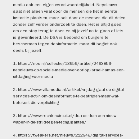
media ook een eigen verantwoordelijkheid. Nepnieuws
gaat niet alleen viral door de mensen die het in eerste
instantie plaatsen, maar ook door de mensen die dit delen
zonder zelf verder onderzoek te doen. Het is altijd goed
om een stap terug te doen en bij jezelf na te gaan of iets
is geverifieerd. De DSA is bedoeld om burgers te
beschermen tegen desinformatie, maar dit begint ook
deels bij jezelf.
1. https://nos.nl/collectie/13959/artikel/2493859-
nepnieuws-op-sociale-media-over-oorlog-israel-hamas-een-
uitdaging-voor-media
2. https://www.villamedia.nl/artikel/vrijdag-gaat-de-digital-
services-act-in-om-desinformatie-te-bestrijden-maar-wat-
betekent-die-verplichting
3. https://www.rechtencircuit.nl/dsa-en-dsm-een-nieuw-
wapen-in-de-strijd-tegen-techgiganten/
4. https://tweakers.net/nieuws/212948/digital-services-