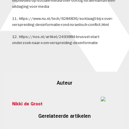
nepnieuws-op-sociale-media-over-oorlog-israel-hamas-een-
uitdaging-voor-media
11. https://www.nu.nl/tech/6284836/eu-klaagt-bij-x-over-
verspreiding-desinformatie-rond-israelisch-conflict.html
12. https://nos.nl/artikel/2493884-brussel-start-
onderzoek-naar-x-om-verspreiding-desinformatie
Auteur
Nikki de Groot
Gerelateerde artikelen