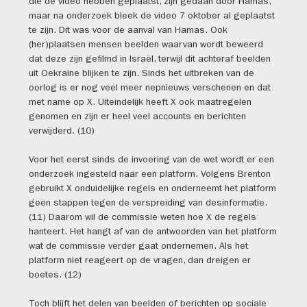
die de video hebben geplaatst, zijn gedaan door Hamas,
maar na onderzoek bleek de video 7 oktober al geplaatst
te zijn. Dit was voor de aanval van Hamas. Ook
(her)plaatsen mensen beelden waarvan wordt beweerd
dat deze zijn gefilmd in Israël, terwijl dit achteraf beelden
uit Oekraïne blijken te zijn. Sinds het uitbreken van de
oorlog is er nog veel meer nepnieuws verschenen en dat
met name op X. Uiteindelijk heeft X ook maatregelen
genomen en zijn er heel veel accounts en berichten
verwijderd. (10)
Voor het eerst sinds de invoering van de wet wordt er een
onderzoek ingesteld naar een platform. Volgens Brenton
gebruikt X onduidelijke regels en onderneemt het platform
geen stappen tegen de verspreiding van desinformatie.
(11) Daarom wil de commissie weten hoe X de regels
hanteert. Het hangt af van de antwoorden van het platform
wat de commissie verder gaat ondernemen. Als het
platform niet reageert op de vragen, dan dreigen er
boetes. (12)
Toch blijft het delen van beelden of berichten op sociale