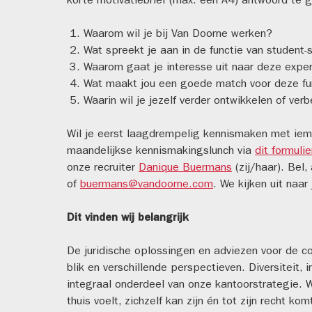
korte motivatiebrief (max. één A4) antwoord te 
Waarom wil je bij Van Doorne werken?
Wat spreekt je aan in de functie van student-s
Waarom gaat je interesse uit naar deze exper
Wat maakt jou een goede match voor deze fu
Waarin wil je jezelf verder ontwikkelen of ver
Wil je eerst laagdrempelig kennismaken met iem
maandelijkse kennismakingslunch via
dit formulie
onze recruiter
Danique Buermans
(zij/haar). Bel
of
buermans@vandoorne.com
. We kijken uit naar 
Dit vinden wij belangrijk
De juridische oplossingen en adviezen voor de 
blik en verschillende perspectieven. Diversiteit, i
integraal onderdeel van onze kantoorstrategie. W
thuis voelt, zichzelf kan zijn én tot zijn recht ko