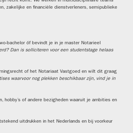
t zijn recht komt. We werken in multidisciplinaire teams
, zakelijke en financiële dienstverleners, semipublieke
bachelor óf bevindt je in je master Notarieel
erd? Dan is solliciteren voor een studentstage helaas
ingsrecht of het Notariaat Vastgoed en wilt dit graag
ises waarvoor nog plekken beschikbaar zijn, vind je in
en, hobby’s of andere bezigheden waaruit je ambities en
tstekend uitdrukken in het Nederlands en bij voorkeur