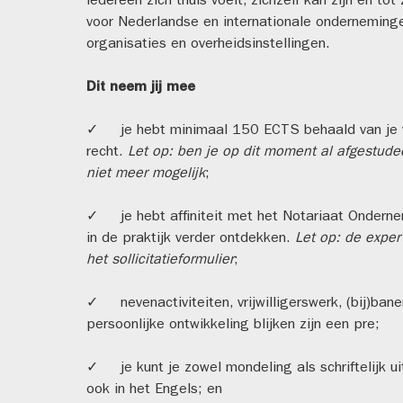
iedereen zich thuis voelt, zichzelf kan zijn én to
voor Nederlandse en internationale ondernemingen
organisaties en overheidsinstellingen.
Dit neem jij mee
✓ je hebt minimaal 150 ECTS behaald van je wo-
recht.
Let op: ben je op dit moment al afgestude
niet meer mogelijk
;
✓ je hebt affiniteit met het Notariaat Ondernem
in de praktijk verder ontdekken.
Let op: de expert
het sollicitatieformulier
;
✓ nevenactiviteiten, vrijwilligerswerk, (bij)ban
persoonlijke ontwikkeling blijken zijn een pre;
✓ je kunt je zowel mondeling als schriftelijk ui
ook in het Engels; en