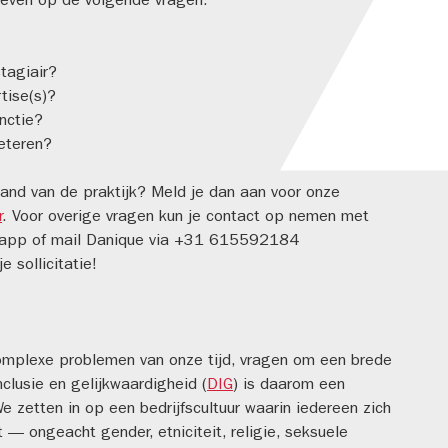
geven op de volgende vragen:
tagiair?
tise(s)?
nctie?
beteren?
and van de praktijk? Meld je dan aan voor onze
r
. Voor overige vragen kun je contact op nemen met
, app of mail Danique via +31 615592184
je sollicitatie!
complexe problemen van onze tijd, vragen om een brede
nclusie en gelijkwaardigheid (
DIG
) is daarom een
e zetten in op een bedrijfscultuur waarin iedereen zich
mt — ongeacht gender, etniciteit, religie, seksuele