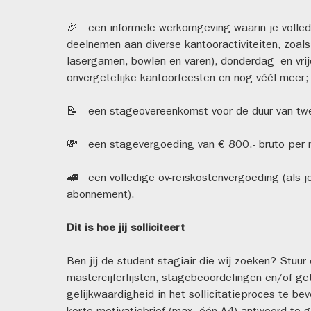
🎉 een informele werkomgeving waarin je volledig
deelnemen aan diverse kantooractiviteiten, zoal
lasergamen, bowlen en varen), donderdag- en vrij
onvergetelijke kantoorfeesten en nog véél meer;
📝 een stageovereenkomst voor de duur van twe
💸 een stagevergoeding van € 800,- bruto per m
🚅 een volledige ov-reiskostenvergoeding (als j
abonnement).
Dit is hoe jij solliciteert
Ben jij de student-stagiair die wij zoeken? Stuur
mastercijferlijsten, stagebeoordelingen en/of ge
gelijkwaardigheid in het sollicitatieproces te be