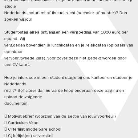
internationale advocatuur? Zit je bovendien in de laatste fase van je
studie
Nederlands, notarieel of fiscaal recht (bachelor of master)? Dan
zoeken wij jou!
Student-stagiaires ontvangen een vergoeding van 1000 euro per
maand. Wij
vergoeden bovendien je lunchkosten en je reiskosten (op basis van
openbaar
vervoer, tweede klas), voor zover deze niet gedekt worden door
een OV-kaart.
Heb je interesse in een student-stage bij ons kantoor en studeer je
Nederlands
recht? Solliciteer dan nu via de knop onderaan deze pagina en
upload de volgende
documenten:
 Motivatiebrief (voorzien van de sectie van jouw voorkeur)
 Curriculum Vitae
 Cijferlijst middelbare school
 Cijferlijst(en) universiteit