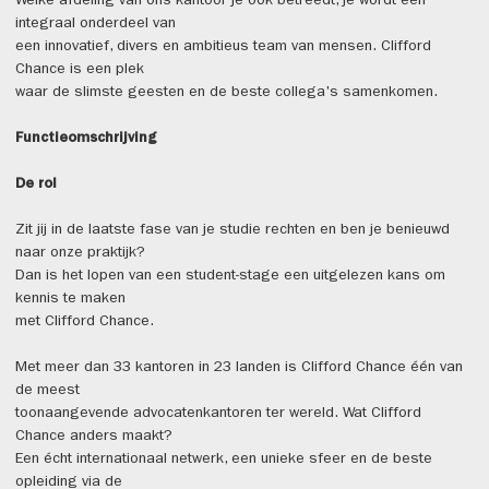
Welke afdeling van ons kantoor je ook betreedt, je wordt een
integraal onderdeel van
een innovatief, divers en ambitieus team van mensen. Clifford
Chance is een plek
waar de slimste geesten en de beste collega's samenkomen.
Functieomschrijving
De rol
Zit jij in de laatste fase van je studie rechten en ben je benieuwd
naar onze praktijk?
Dan is het lopen van een student-stage een uitgelezen kans om
kennis te maken
met Clifford Chance.
Met meer dan 33 kantoren in 23 landen is Clifford Chance één van
de meest
toonaangevende advocatenkantoren ter wereld. Wat Clifford
Chance anders maakt?
Een écht internationaal netwerk, een unieke sfeer en de beste
opleiding via de