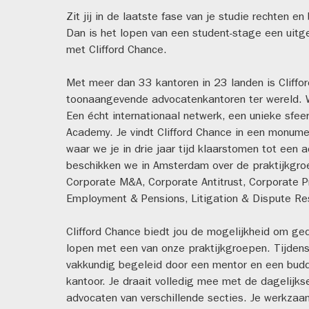
Zit jij in de laatste fase van je studie rechten e
Dan is het lopen van een student-stage een uit
met Clifford Chance.
Met meer dan 33 kantoren in 23 landen is Cliff
toonaangevende advocatenkantoren ter wereld. 
Een écht internationaal netwerk, een unieke sfee
Academy. Je vindt Clifford Chance in een monum
waar we je in drie jaar tijd klaarstomen tot een
beschikken we in Amsterdam over de praktijkgroe
Corporate M&A, Corporate Antitrust, Corporate P
Employment & Pensions, Litigation & Dispute Res
Clifford Chance biedt jou de mogelijkheid om 
lopen met een van onze praktijkgroepen. Tijde
vakkundig begeleid door een mentor en een budd
kantoor. Je draait volledig mee met de dagelijk
advocaten van verschillende secties. Je werkza