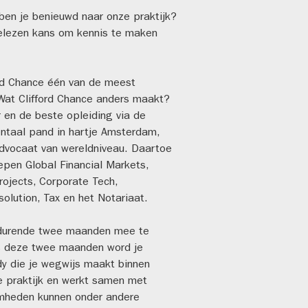
n ben je benieuwd naar onze praktijk?
gelezen kans om kennis te maken
ord Chance één van de meest
Wat Clifford Chance anders maakt?
r en de beste opleiding via de
entaal pand in hartje Amsterdam,
 advocaat van wereldniveau. Daartoe
pen Global Financial Markets,
rojects, Corporate Tech,
olution, Tax en het Notariaat.
gedurende twee maanden mee te
ns deze twee maanden word je
y die je wegwijs maakt binnen
se praktijk en werkt samen met
amheden kunnen onder andere