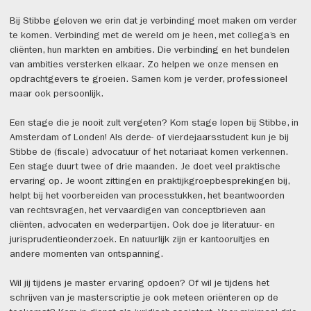
Bij Stibbe geloven we erin dat je verbinding moet maken om verder
te komen. Verbinding met de wereld om je heen, met collega’s en
cliënten, hun markten en ambities. Die verbinding en het bundelen
van ambities versterken elkaar. Zo helpen we onze mensen en
opdrachtgevers te groeien. Samen kom je verder, professioneel
maar ook persoonlijk.
Een stage die je nooit zult vergeten? Kom stage lopen bij Stibbe, in
Amsterdam of Londen! Als derde- of vierdejaarsstudent kun je bij
Stibbe de (fiscale) advocatuur of het notariaat komen verkennen.
Een stage duurt twee of drie maanden. Je doet veel praktische
ervaring op. Je woont zittingen en praktijkgroepbesprekingen bij,
helpt bij het voorbereiden van processtukken, het beantwoorden
van rechtsvragen, het vervaardigen van conceptbrieven aan
cliënten, advocaten en wederpartijen. Ook doe je literatuur- en
jurisprudentieonderzoek. En natuurlijk zijn er kantooruitjes en
andere momenten van ontspanning.
Wil jij tijdens je master ervaring opdoen? Of wil je tijdens het
schrijven van je masterscriptie je ook meteen oriënteren op de