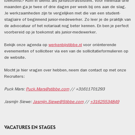
toekomst? Kom in dienst als juridisch-assistent. Voor minimaal drie
maanden ga je twee of drie dagen per week bij ons aan de slag.
Je werkzaamheden zijn te vergelijken met die van een student-
stagiaire of beginnend junior-medewerker. Zo leer je de praktijk van
de advocatuur of het notariaat nog beter kennen. En ben je perfect
voorbereid op je toekomst als junior-medewerker.
Bekijk onze agenda op
werkenbijstibbe.nl
voor oriënterende
evenementen of solliciteer via een van de sollicitatieformulieren op
de website.
Mocht je hier vragen over hebben, neem dan contact op met onze
Recruiters:
Puck Mars:
Puck.Mars@stibbe.com
// +31611701293
Jasmijn Siewe:
Jasmijn.Siewe@Stibbe.com
//
+31625534849
VACATURES EN STAGES