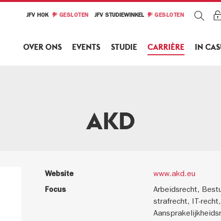
JFV HOK
GESLOTEN
JFV STUDIEWINKEL
GESLOTEN
OVER ONS
EVENTS
STUDIE
CARRIÈRE
IN CA
AKD
Website
www.akd.eu
Focus
Arbeidsrecht, Bestu
strafrecht, IT-recht
Aansprakelijkheids