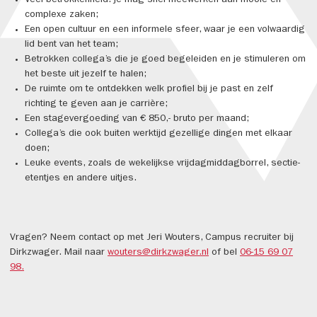
Veel betrokkenheid: je mag snel meewerken aan mooie en
complexe zaken;
Een open cultuur en een informele sfeer, waar je een volwaardig
lid bent van het team;
Betrokken collega’s die je goed begeleiden en je stimuleren om
het beste uit jezelf te halen;
De ruimte om te ontdekken welk profiel bij je past en zelf
richting te geven aan je carrière;
Een stagevergoeding van € 850,- bruto per maand;
Collega’s die ook buiten werktijd gezellige dingen met elkaar
doen;
Leuke events, zoals de wekelijkse vrijdagmiddagborrel, sectie-
etentjes en andere uitjes.
Vragen? Neem contact op met Jeri Wouters, Campus recruiter bij
Dirkzwager. Mail naar
wouters@dirkzwager.nl
of bel
06-15 69 07
98.