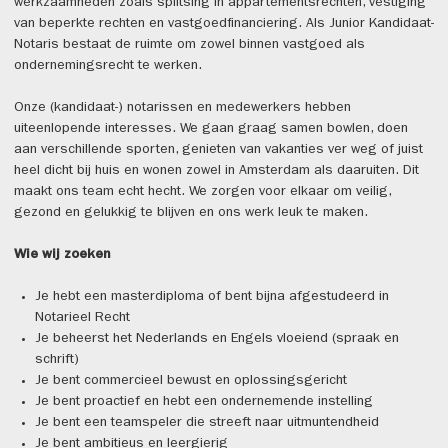
werkzaamheden zoals splitsing in appartementsrechten, vestiging
van beperkte rechten en vastgoedfinanciering. Als Junior Kandidaat-
Notaris bestaat de ruimte om zowel binnen vastgoed als
ondernemingsrecht te werken.
Onze (kandidaat-) notarissen en medewerkers hebben
uiteenlopende interesses. We gaan graag samen bowlen, doen
aan verschillende sporten, genieten van vakanties ver weg of juist
heel dicht bij huis en wonen zowel in Amsterdam als daaruiten. Dit
maakt ons team echt hecht. We zorgen voor elkaar om veilig,
gezond en gelukkig te blijven en ons werk leuk te maken.
Wie wij zoeken
Je hebt een masterdiploma of bent bijna afgestudeerd in
Notarieel Recht
Je beheerst het Nederlands en Engels vloeiend (spraak en
schrift)
Je bent commercieel bewust en oplossingsgericht
Je bent proactief en hebt een ondernemende instelling
Je bent een teamspeler die streeft naar uitmuntendheid
Je bent ambitieus en leergierig