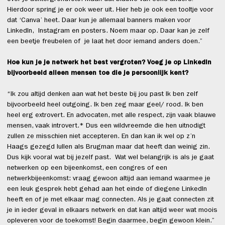
Hierdoor spring je er ook weer uit. Hier heb je ook een tooltje voor
dat ‘Canva’ heet. Daar kun je allemaal banners maken voor
LinkedIn, Instagram en posters. Noem maar op. Daar kan je zelf
een beetje freubelen of je laat het door iemand anders doen.”
Hoe kun je je netwerk het best vergroten? Voeg je op LinkedIn
bijvoorbeeld alleen mensen toe die je persoonlijk kent?
“Ik zou altijd denken aan wat het beste bij jou past Ik ben zelf
bijvoorbeeld heel outgoing. Ik ben zeg maar geel/ rood. Ik ben
heel erg extrovert. En advocaten, met alle respect, zijn vaak blauwe
mensen, vaak introvert.* Dus een wildvreemde die hen uitnodigt
zullen ze misschien niet accepteren. En dan kan ik wel op z’n
Haags gezegd lullen als Brugman maar dat heeft dan weinig zin.
Dus kijk vooral wat bij jezelf past. Wat wel belangrijk is als je gaat
netwerken op een bijeenkomst, een congres of een
netwerkbijeenkomst: vraag gewoon altijd aan iemand waarmee je
een leuk gesprek hebt gehad aan het einde of diegene LinkedIn
heeft en of je met elkaar mag connecten. Als je gaat connecten zit
je in ieder geval in elkaars netwerk en dat kan altijd weer wat moois
opleveren voor de toekomst! Begin daarmee, begin gewoon klein.”