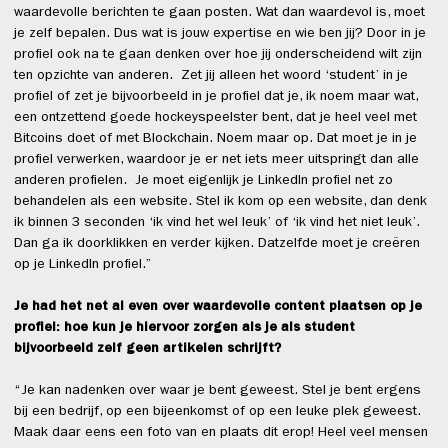
waardevolle berichten te gaan posten. Wat dan waardevol is, moet
je zelf bepalen. Dus wat is jouw expertise en wie ben jij? Door in je
profiel ook na te gaan denken over hoe jij onderscheidend wilt zijn
ten opzichte van anderen. Zet jij alleen het woord ‘student’ in je
profiel of zet je bijvoorbeeld in je profiel dat je, ik noem maar wat,
een ontzettend goede hockeyspeelster bent, dat je heel veel met
Bitcoins doet of met Blockchain. Noem maar op. Dat moet je in je
profiel verwerken, waardoor je er net iets meer uitspringt dan alle
anderen profielen. Je moet eigenlijk je LinkedIn profiel net zo
behandelen als een website. Stel ik kom op een website, dan denk
ik binnen 3 seconden ‘ik vind het wel leuk’ of ‘ik vind het niet leuk’.
Dan ga ik doorklikken en verder kijken. Datzelfde moet je creëren
op je LinkedIn profiel.”
Je had het net al even over waardevolle content plaatsen op je
profiel: hoe kun je hiervoor zorgen als je als student
bijvoorbeeld zelf geen artikelen schrijft?
“Je kan nadenken over waar je bent geweest. Stel je bent ergens
bij een bedrijf, op een bijeenkomst of op een leuke plek geweest.
Maak daar eens een foto van en plaats dit erop! Heel veel mensen