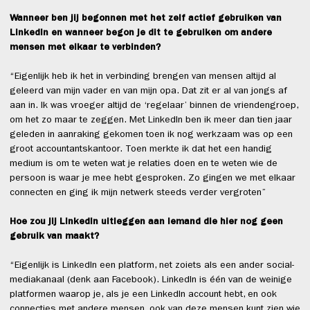
Wanneer ben jij begonnen met het zelf actief gebruiken van
LinkedIn en wanneer begon je dit te gebruiken om andere
mensen met elkaar te verbinden?
“Eigenlijk heb ik het in verbinding brengen van mensen altijd al
geleerd van mijn vader en van mijn opa. Dat zit er al van jongs af
aan in. Ik was vroeger altijd de ‘regelaar’ binnen de vriendengroep,
om het zo maar te zeggen. Met LinkedIn ben ik meer dan tien jaar
geleden in aanraking gekomen toen ik nog werkzaam was op een
groot accountantskantoor. Toen merkte ik dat het een handig
medium is om te weten wat je relaties doen en te weten wie de
persoon is waar je mee hebt gesproken. Zo gingen we met elkaar
connecten en ging ik mijn netwerk steeds verder vergroten”
Hoe zou jij LinkedIn uitleggen aan iemand die hier nog geen
gebruik van maakt?
“Eigenlijk is LinkedIn een platform, net zoiets als een ander social-
mediakanaal (denk aan Facebook). LinkedIn is één van de weinige
platformen waarop je, als je een LinkedIn account hebt, en ook
connecties met andere mensen, ook van deze mensen kunt zien wie