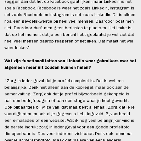
zeggen dan dat het op Facebook gaat lijken, maar LinkedIn is net
zoals Facebook. Facebook is weer net zoals LinkedIn, Instagram is
net zoals Facebook en Instagram is net zoals LinkedIn. Dit is alleen
nog een gevoelskwestie bij heel veel mensen. Daardoor post men
niet. Daardoor durft men geen berichten te plaatsen. Het leuke is
dat op het moment dat je een bericht hebt geplaatst je wel ziet dat
heel veel mensen daarop reageren of het liken. Dat maakt het wel
weer leuker.”
Wat zijn functionaliteiten van LinkedIn waar gebruikers over het
algemeen meer uit zouden kunnen halen?
“Zorg in ieder geval dat je profiel compleet is. Dat is wel een
belangrijke. Denk niet alleen aan de kopregel, maar ook aan de
samenvatting. Zorg ook dat je profiel bijvoorbeeld gekoppeld is
aan een bedrijfspagina of aan een stage waar je hebt gewerkt.
Ook bijbaantjes bij wijze van, dat mag best allemaal. Zorg dat je je
vaardigheden en ook al je gegevens hebt ingevuld. Bijvoorbeeld
een e-mailades of een website. Wat ik nog veel belangrijker vind is
de eerste indruk; zorg in ieder geval voor een goede profielfoto
die openbaar is. Dus voor iedereen zichtbaar. Denk ook eens na
over je achtergrondfoto. Maak dat blauwe vak eens anders!