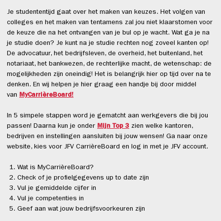
Je studententijd gaat over het maken van keuzes. Het volgen van
colleges en het maken van tentamens zal jou niet klaarstomen voor
de keuze die na het ontvangen van je bul op je wacht. Wat ga je na
je studie doen? Je kunt na je studie rechten nog zoveel kanten op!
De advocatuur, het bedrijfsleven, de overheid, het buitenland, het
notariaat, het bankwezen, de rechterlijke macht, de wetenschap: de
mogelijkheden zijn oneindig! Het is belangrijk hier op tijd over na te
denken. En wij helpen je hier graag een handje bij door middel
van
MyCarrièreBoard!
In 5 simpele stappen word je gematcht aan werkgevers die bij jou
passen! Daarna kun je onder
Mijn Top 3
zien welke kantoren,
bedrijven en instellingen aansluiten bij jouw wensen! Ga naar onze
website, kies voor JFV CarrièreBoard en log in met je JFV account.
Wat is MyCarrièreBoard?
Check of je profielgegevens up to date zijn
Vul je gemiddelde cijfer in
Vul je competenties in
Geef aan wat jouw bedrijfsvoorkeuren zijn