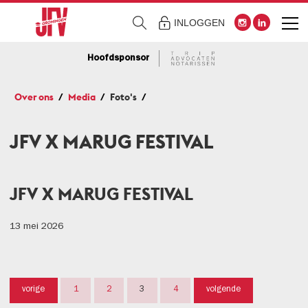
INLOGGEN
Hoofdsponsor
Over ons
Media
Foto's
JFV X MARUG FESTIVAL
JFV X MARUG FESTIVAL
13 mei 2026
vorige
1
2
3
4
volgende