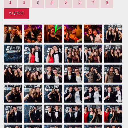
1
2
3
4
5
6
7
8
volgende